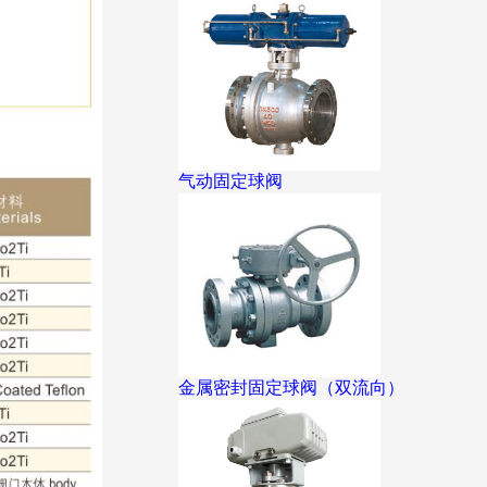
气动固定球阀
金属密封固定球阀（双流向）