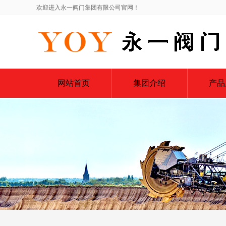
欢迎进入永一阀门集团有限公司官网！
网站首页
集团介绍
产品