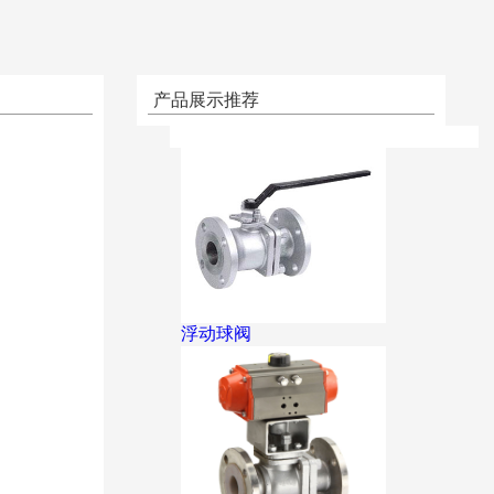
产品展示推荐
浮动球阀