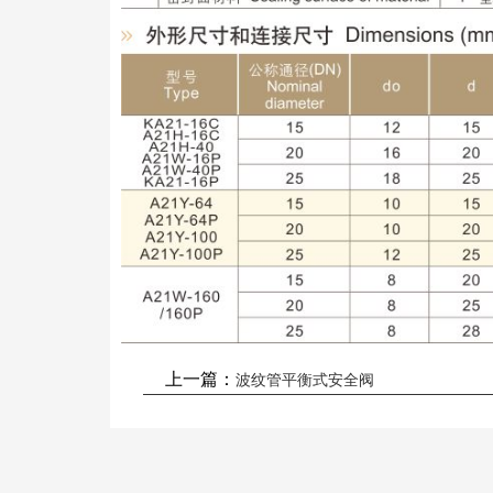
上一篇：
波纹管平衡式安全阀