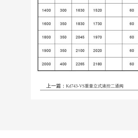
上一篇：
Kd743-VS重量立式液控二通阀