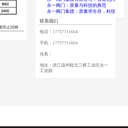
永一阀门：质量与科技的典范
永一阀门集团：质量求生存，科技
联系我们
缓闭止回阀
电话：17757711664
手机：17757711664
传真：
地址：浙江温州瓯北三桥工业区永一
工业园