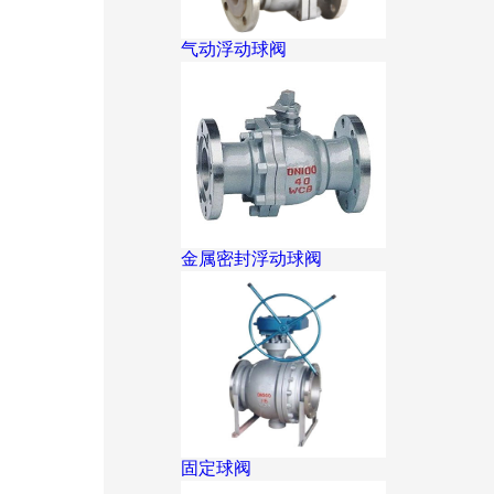
气动浮动球阀
金属密封浮动球阀
固定球阀