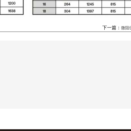
下一篇：
微阻