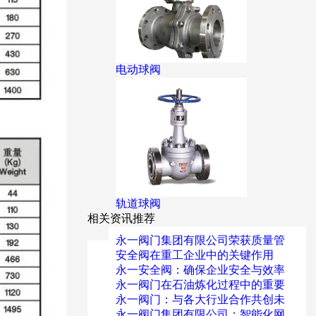
电动球阀
轨道球阀
相关资讯推荐
永一阀门集团有限公司荣获质量管
安全阀在重工企业中的关键作用
永一安全阀：确保企业安全与效率
永一阀门在石油炼化过程中的重要
永一阀门：与各大行业合作共创未
永一阀门集团有限公司：智能化网