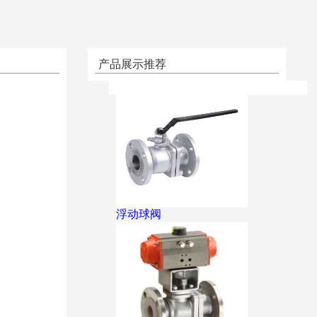
产品展示推荐
浮动球阀