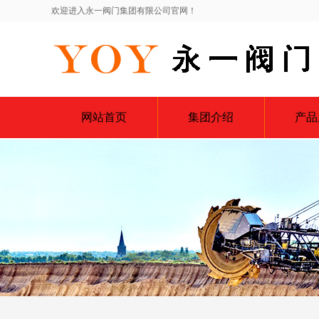
欢迎进入永一阀门集团有限公司官网！
网站首页
集团介绍
产品