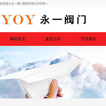
欢迎进入永一阀门集团有限公司官网！
网站首页
集团介绍
产品展示