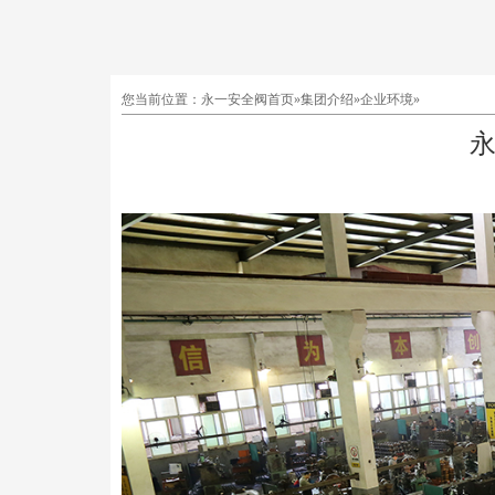
您当前位置：
永一安全阀首页
»
集团介绍
»
企业环境
»