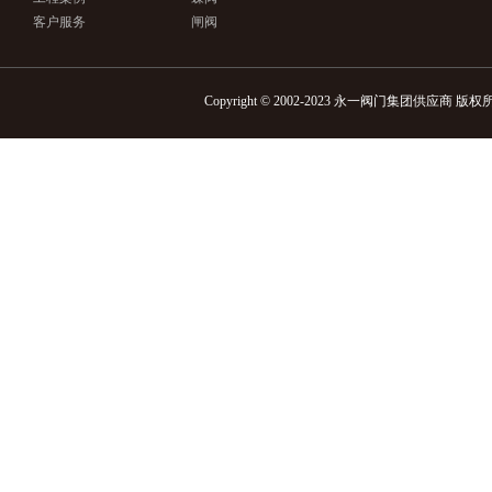
客户服务
闸阀
Copyright © 2002-2023 永一阀门集团供应商 版