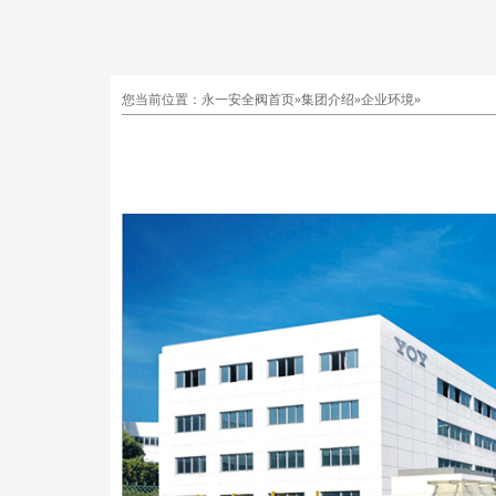
您当前位置：
永一安全阀首页
»
集团介绍
»
企业环境
»