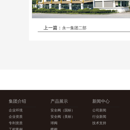
上一篇：
永一集团二部
集团介绍
产品展示
新闻中心
企业环境
安全阀（国标）
公司新闻
企业资质
安全阀（美标）
行业新闻
专利资质
球阀
技术支持
工程案例
蝶阀