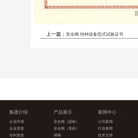
上一篇：
安全阀 特种设备型式试验证书
集团介绍
产品展示
新闻中心
企业环境
安全阀（国标）
公司新闻
企业资质
安全阀（美标）
行业新闻
专利资质
球阀
技术支持