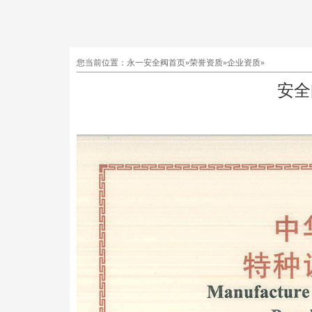
您当前位置：
永一安全阀首页
»
荣誉资质
»
企业资质
»
安全