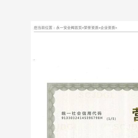
您当前位置：
永一安全阀首页
»
荣誉资质
»
企业资质
»