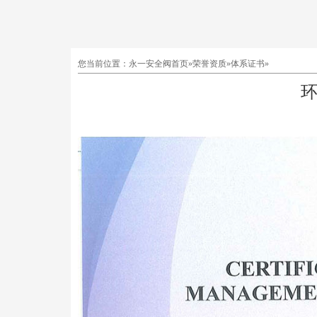
您当前位置：
永一安全阀首页
»
荣誉资质
»
体系证书
»