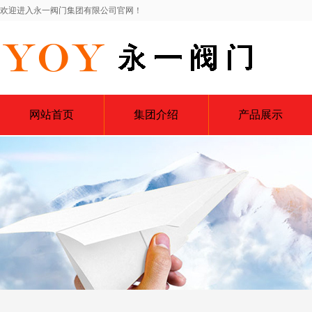
欢迎进入永一阀门集团有限公司官网！
网站首页
集团介绍
产品展示