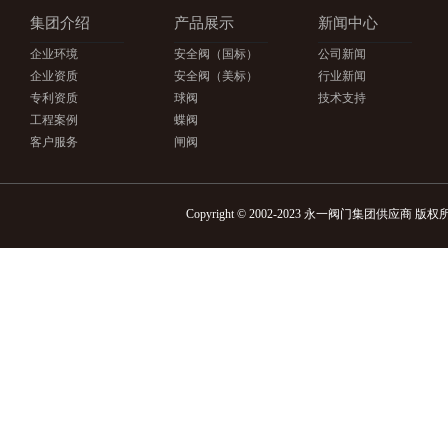
集团介绍
产品展示
新闻中心
企业环境
安全阀（国标）
公司新闻
企业资质
安全阀（美标）
行业新闻
专利资质
球阀
技术支持
工程案例
蝶阀
客户服务
闸阀
Copyright © 2002-2023 永一阀门集团供应商 版