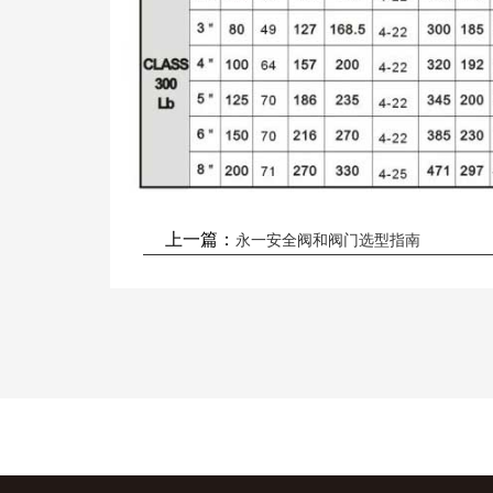
上一篇：
永一安全阀和阀门选型指南