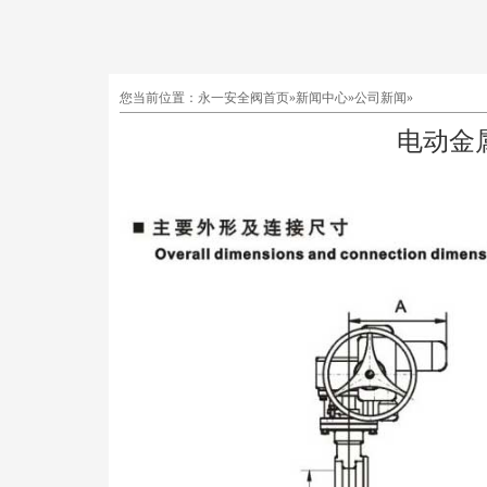
您当前位置：
永一安全阀首页
»
新闻中心
»
公司新闻
»
电动金