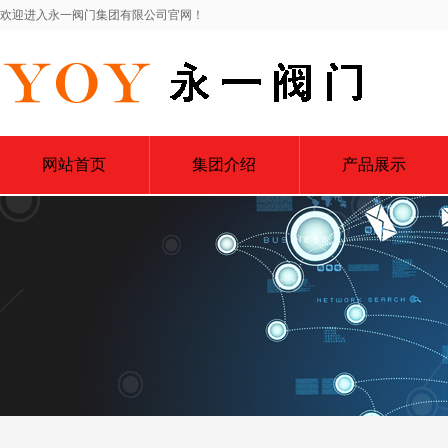
欢迎进入永一阀门集团有限公司官网！
网站首页
集团介绍
产品展示