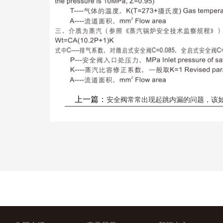
上一篇：
安全阀常常出现起跳内漏的问题，该