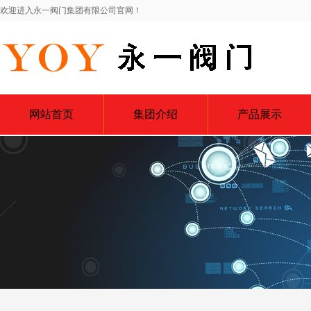
欢迎进入永一阀门集团有限公司官网！
网站首页
集团介绍
产品展示