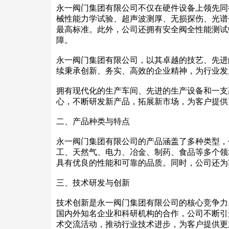
永一阀门集团有限公司不仅在硬件设备上领先同
械性能力学试验、超声波测厚、无损探伤、光谱
最高标准。此外，公司还拥有安全阀全性能测试
障。
永一阀门集团有限公司，以其卓越的技艺、先进
续秉承创新、务实、高效的企业精神，为行业发
​拥有现代化的生产车间、先进的生产设备和一
心，不断研发新产品，拓展新市场，为客户提供
二、产品种类与特点
永一阀门集团有限公司的产品涵盖了多种类型，
工、天然气、电力、冶金、制药、食品等多个领
具有优良的性能和可靠的品质。同时，公司还为
三、技术研发与创新
技术创新是永一阀门集团有限公司的核心竞争力
国内外知名企业和科研机构的合作，公司不断引
术交流活动，推动行业技术进步，为客户提供更