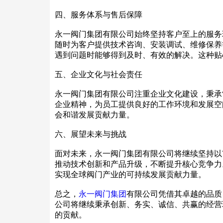
四、服务体系与售后保障
永一阀门集团有限公司始终坚持客户至上的服务
随时为客户提供技术咨询、安装调试、维修保养
遇到问题时能够得到及时、有效的解决。这种贴
五、企业文化与社会责任
永一阀门集团有限公司注重企业文化建设，秉承
企业精神，为员工提供良好的工作环境和发展空
会和谐发展贡献力量。
六、展望未来与挑战
面对未来，永一阀门集团有限公司将继续坚持以
推动技术创新和产品升级，不断提升核心竞争力
实现全球阀门产业的可持续发展贡献力量。
总之，
永一阀门集团
有限公司凭借其卓越的品质
公司将继续秉承创新、务实、诚信、共赢的经营
的贡献。