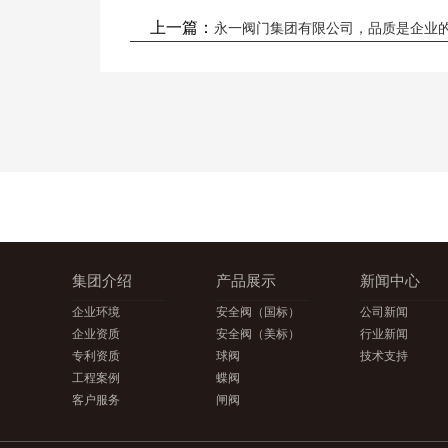
上一篇：
永一阀门集团有限公司，品质是企业
集团介绍
产品展示
新闻中心
企业环境
安全阀（国标）
公司新闻
企业资质
安全阀（美标）
行业新闻
专利资质
球阀
技术支持
工程案例
蝶阀
客户服务
闸阀