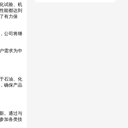
化试验、机
性能都达到
了有力保
，公司将继
户需求为中
于石油、化
，确保产品
新。通过与
参加各类技