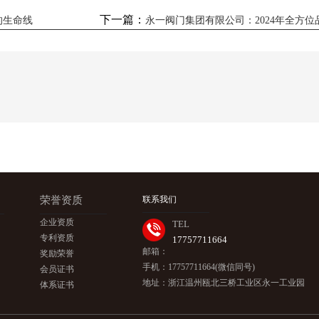
下一篇：
的生命线
永一阀门集团有限公司：2024年全方位
荣誉资质
联系我们
企业资质
TEL
专利资质
17757711664
邮箱：
奖励荣誉
手机：17757711664(微信同号)
会员证书
地址：浙江温州瓯北三桥工业区永一工业园
体系证书