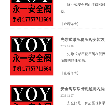
脉冲式安全阀由主阀和
器。...
【查看详情】
先导式减压稳压阀安装方
2022-05-18
先导式减压稳压阀在管
而影响静压效果。...
【查看详情】
安全阀常常出现起跳内漏
2021-12-27
安全阀是一种超压保护