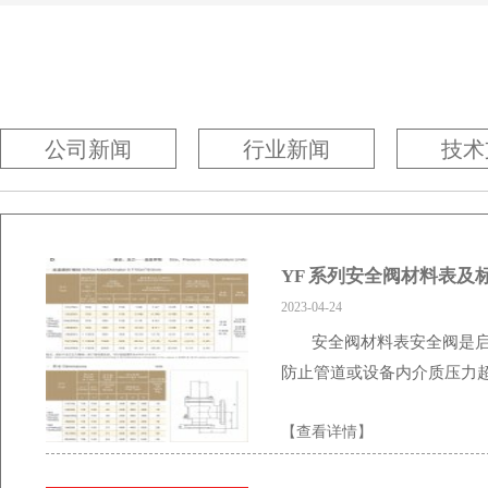
公司新闻
行业新闻
技术
YF 系列安全阀材料表及
2023-04-24
安全阀材料表安全阀是
防止管道或设备内介质压力超
【查看详情】