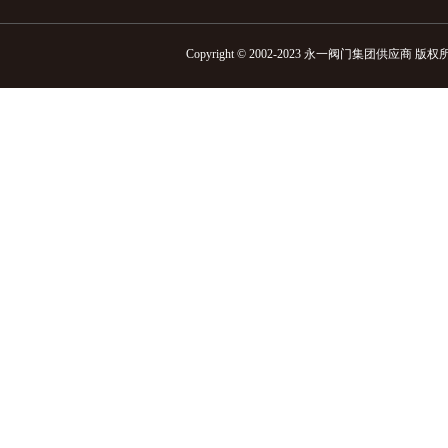
Copyright © 2002-2023 永一阀门集团供应商 版